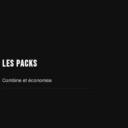
Les Packs
Combine et économise